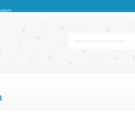
ustom
n
Busana
karta
Kertas
s