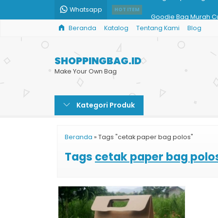
Whatsapp
Goodie Bag Murah C
HOT ITEM
Beranda
Katalog
Tentang Kami
Blog
Tas Kertas Pernikaha
Paper Bag Butik Doff
SHOPPINGBAG.ID
Shopping Bag Toko 
Make Your Own Bag
Paper Bag Custom Ja
Kategori Produk
Tas Kertas Souvenir
Tempat Produksi Tas 
Beranda
»
Tags "cetak paper bag polos"
Harga Paper Bag
Tags
cetak paper bag polo