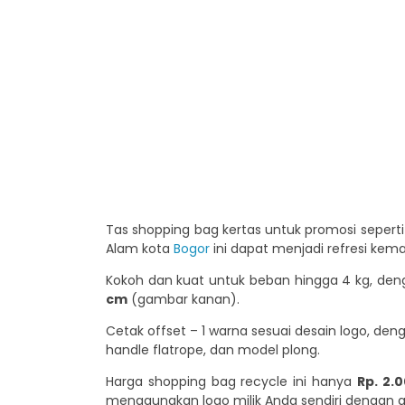
Tas shopping bag kertas untuk promosi sepert
Alam kota
Bogor
ini dapat menjadi refresi kem
Kokoh dan kuat untuk beban hingga 4 kg, de
cm
(gambar kanan).
Cetak offset – 1 warna sesuai desain logo, dengan ha
handle flatrope, dan model plong.
Harga shopping bag recycle ini hanya
Rp. 2.
menggunakan logo milik Anda sendiri dengan qu