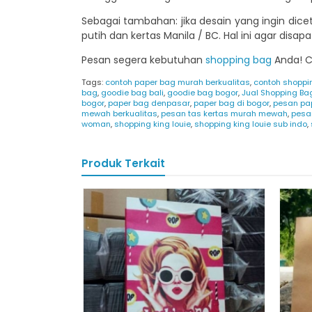
Sebagai tambahan: jika desain yang ingin dice
putih dan kertas Manila / BC. Hal ini agar disa
Pesan segera kebutuhan
shopping bag
Anda! Ca
Tags:
contoh paper bag murah berkualitas
,
contoh shoppi
bag
,
goodie bag bali
,
goodie bag bogor
,
Jual Shopping Ba
bogor
,
paper bag denpasar
,
paper bag di bogor
,
pesan pa
mewah berkualitas
,
pesan tas kertas murah mewah
,
pesa
woman
,
shopping king louie
,
shopping king louie sub indo
,
Produk Terkait