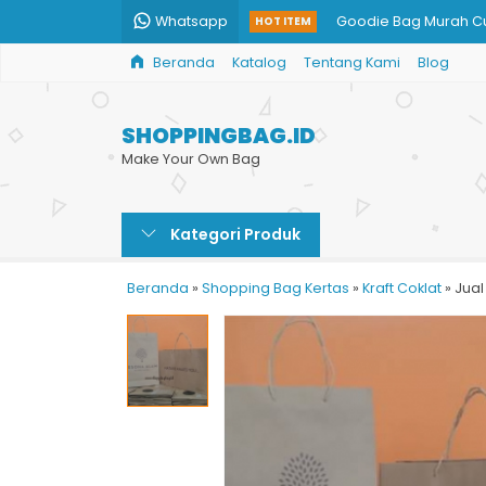
Whatsapp
Goodie Bag Murah C
HOT ITEM
Beranda
Katalog
Tentang Kami
Blog
Print Paper Bag Kraft
Tas Kertas Souvenir T
SHOPPINGBAG.ID
Jual Paper Bag Parce
Make Your Own Bag
Jual Paper Bag Murah
Kategori Produk
Paper Bag untuk Toko
Paper Bag Kecantika
Beranda
»
Shopping Bag Kertas
»
Kraft Coklat
»
Jual
Custom Paper Bag H