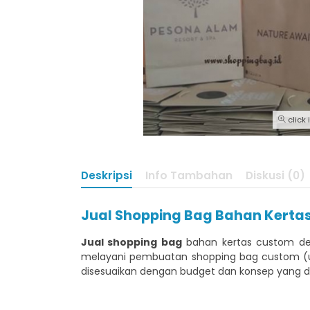
click
Deskripsi
Info Tambahan
Diskusi (0)
Jual Shopping Bag Bahan Kertas
Jual shopping bag
bahan kertas custom den
melayani pembuatan shopping bag custom (uku
disesuaikan dengan budget dan konsep yang di