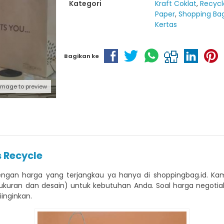
Kategori
Kraft Coklat
,
Recycl
Paper
,
Shopping Ba
Kertas
Bagikan ke
 image to preview
 Recycle
gan harga yang terjangkau ya hanya di shoppingbag.id. Kam
ran dan desain) untuk kebutuhan Anda. Soal harga negotiable
inginkan.