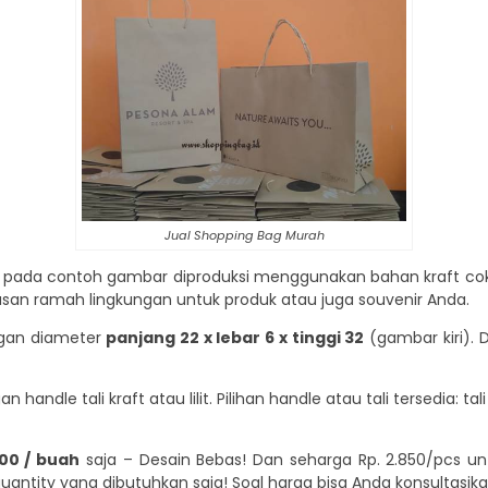
Jual Shopping Bag Murah
i pada contoh gambar diproduksi menggunakan bahan kraft cok
asan ramah lingkungan untuk produk atau juga souvenir Anda.
ngan diameter
panjang 22 x lebar 6 x tinggi 32
(gambar kiri).
ndle tali kraft atau lilit. Pilihan handle atau tali tersedia: tali kr
000 / buah
saja – Desain Bebas! Dan seharga Rp. 2.850/pcs u
antity yang dibutuhkan saja! Soal harga bisa Anda konsultasika