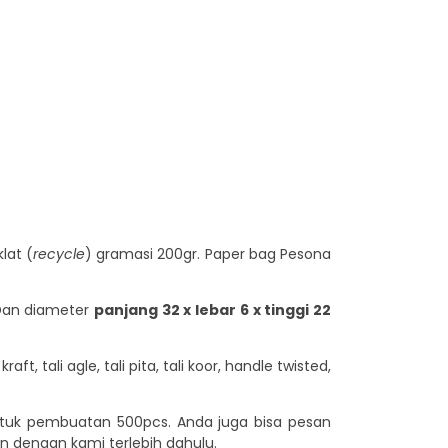
lat (
recycle
) gramasi 200gr. Paper bag Pesona
 Dan diameter
panjang 32 x lebar 6 x tinggi 22
aft, tali agle, tali pita, tali koor, handle twisted,
ntuk pembuatan 500pcs. Anda juga bisa pesan
n dengan kami terlebih dahulu.