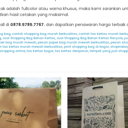
tak adalah fullcolor atau warna khusus, maka kami sarankan u
patkan hasil cetakan yang maksimal.
ll di
0878.5785.7767.
dan dapatkan penawaran harga terbaik d
ng bag
,
contoh shopping bag murah berkualitas
,
contoh tas kertas murah berku
g
,
Jual Shopping Bag Bahan Kertas
,
Jual Shopping Bag Bahan Kertas Recycle
,
ju
per bag murah mewah
,
pesan paper bag murah mewah berkualitas
,
pesan sho
n tas kertas murah mewah berkualitas
,
print shopping bag di bogor
,
shopinxba
shopping online
,
tas kertas bogor
,
tas kertas denpasar
,
tempat yang jual shopp