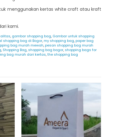
ntuk menggunakan kertas white craft atau kraft
ari kami.
alitas
,
gambar shopping bag
,
Gambar untuk shopping
al shopping bag di Bogor
,
my shopping bag
,
paper bag
pping bag murah mewah
,
pesan shopping bag murah
g
,
Shopping Bag
,
shopping bag bogor
,
shopping bags for
ing bag murah dari kertas
,
the shopping bag
Custom Pa