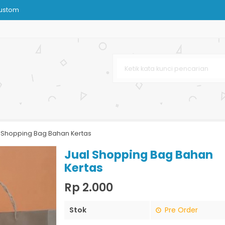
ustom
NI
l
 Coklat
 Pet Shop
n
 Shopping Bag Bahan Kertas
arga Murah
Jual Shopping Bag Bahan
Kertas
Rp 2.000
Stok
Pre Order