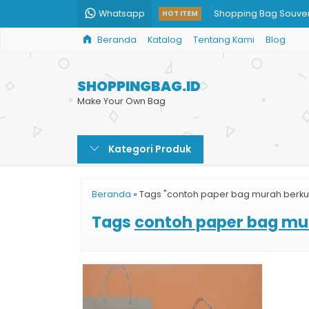
Whatsapp
Shopping Bag Souven
HOT ITEM
Beranda
Katalog
Tentang Kami
Blog
Harga Buat Paper Ba
Shopping Bag Toko O
SHOPPINGBAG.ID
Paper Bag Ivory
Make Your Own Bag
Buat Paper Bag den
Kategori Produk
Harga Shopping Bag
Tas Kertas Sepatu
Beranda
»
Tags "contoh paper bag murah berkua
Paper Bag Full Color
Tags
contoh paper bag mu