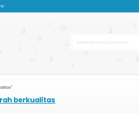
ir
g
leh-oleh
gan Harga Murah
litas"
rah berkualitas