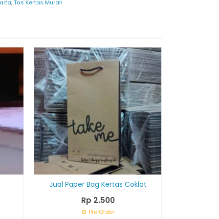
arta
,
Tas Kertas Murah
Cetak Tas
Jual Paper Bag Kertas Coklat
Rp 2.500
Pre Order