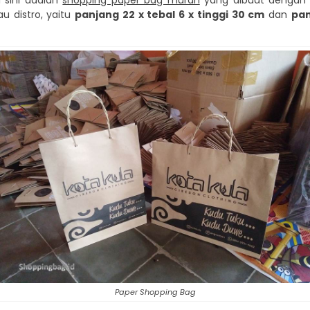
 sini adalah
shopping paper bag murah
yang dibuat dengan
u distro, yaitu
panjang 22 x tebal 6 x tinggi 30 cm
dan
pan
Paper Shopping Bag