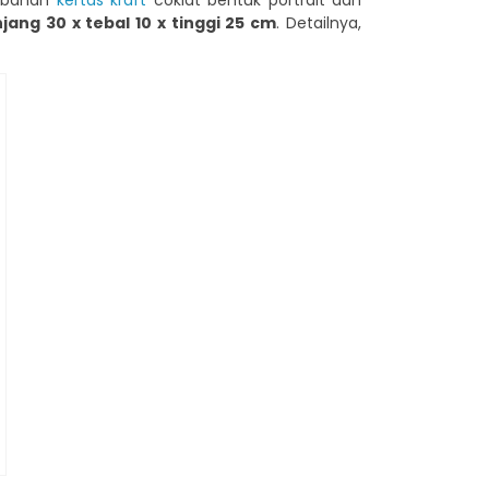
 bahan
kertas kraft
coklat bentuk portrait dan
jang 30 x tebal 10 x tinggi 25 cm
. Detailnya,