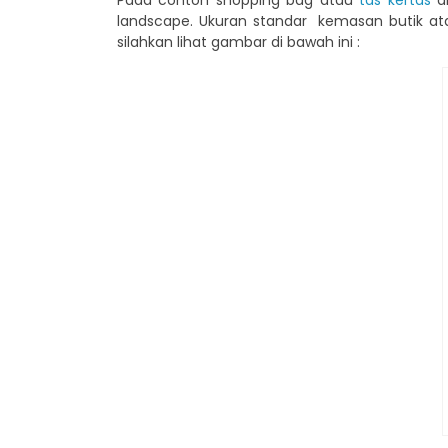
Pada contoh shopping bag atau
tas kertas
di
landscape. Ukuran standar kemasan butik ata
silahkan lihat gambar di bawah ini :