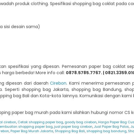
wadah produk clothing. Spesifikasi shopping bag coklat pada con
ua sisi desain sama)
 spesifikasi yang dipesan. Pemesanan paper bag coklat seper
s harga berbeda! More info call:
0878.5785.7767. | 0821.3359.010
ng dipesan dari daerah
Cirebon
. Kami menerima pemesanan p
sia. Seperti shopping bag Jakarta, shopping bag Bandung, sh
ing bag Bali dan Kota-kota lainnya. Komunikasi dengan kami b
opping paper bag murah pada kami silahkan hubungi nomor CS ka
l cirebon
,
Cetak shopping paper bag
,
goody bag cirebon
,
Harga Paper Bag Cu
Pembuatan shopping paper bag
,
jual paper bag cirebon
,
Jual Paper Bag Polos
,
Ju
rebon
,
Paper Bag Murah Jakarta
,
Shopping Bag Bali
,
shopping bag bandung
,
Sho