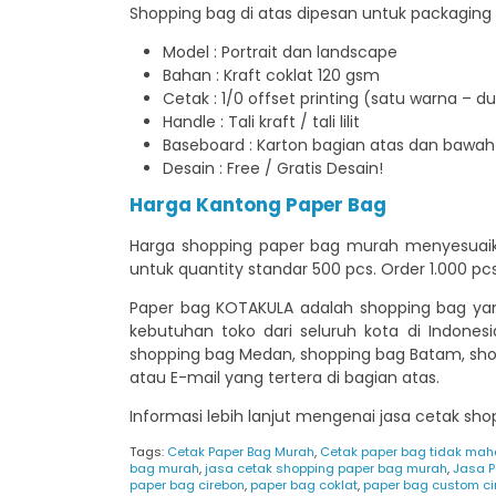
Shopping bag di atas dipesan untuk packaging 
Model : Portrait dan landscape
Bahan : Kraft coklat 120 gsm
Cetak : 1/0 offset printing (satu warna – d
Handle : Tali kraft / tali lilit
Baseboard : Karton bagian atas dan bawah
Desain : Free / Gratis Desain!
Harga Kantong Paper Bag
Harga shopping paper bag murah menyesuaikan
untuk quantity standar 500 pcs. Order 1.000 pc
Paper bag KOTAKULA adalah shopping bag ya
kebutuhan toko dari seluruh kota di Indone
shopping bag Medan, shopping bag Batam, shopp
atau E-mail yang tertera di bagian atas.
Informasi lebih lanjut mengenai jasa cetak sh
Tags:
Cetak Paper Bag Murah
,
Cetak paper bag tidak maha
bag murah
,
jasa cetak shopping paper bag murah
,
Jasa 
paper bag cirebon
,
paper bag coklat
,
paper bag custom ci