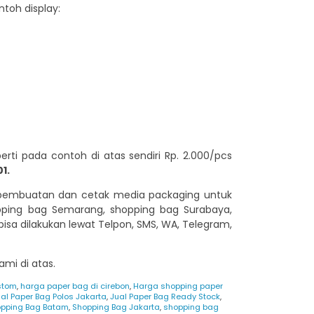
toh display:
ti pada contoh di atas sendiri Rp. 2.000/pcs
1.
embuatan dan cetak media packaging untuk
opping bag Semarang, shopping bag Surabaya,
isa dilakukan lewat Telpon, SMS, WA, Telegram,
mi di atas.
stom
,
harga paper bag di cirebon
,
Harga shopping paper
al Paper Bag Polos Jakarta
,
Jual Paper Bag Ready Stock
,
pping Bag Batam
,
Shopping Bag Jakarta
,
shopping bag