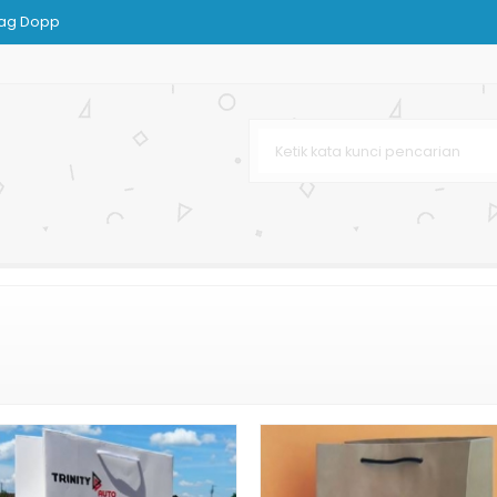
Bag Dopp
 Box
urah
ssy
venir
tak
urah
ton