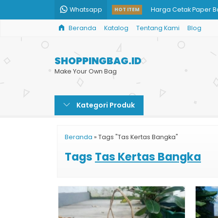
Whatsapp
Harga Cetak Paper 
HOT ITEM
Beranda
Katalog
Tentang Kami
Blog
Tas Kertas Untuk Nasi
Custom Paperbag M
SHOPPINGBAG.ID
Paper Bag Murah Glo
Make Your Own Bag
Paper Bag Kotak Sou
Kategori Produk
Paper Bag Murah Ce
Cetak Goodie Bag M
Beranda
»
Tags "Tas Kertas Bangka"
Harga Tas Kertas Kar
Tags
Tas Kertas Bangka