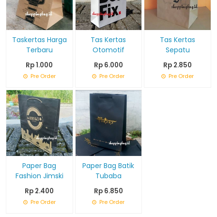
Taskertas Harga
Tas Kertas
Tas Kertas
Terbaru
Otomotif
Sepatu
Rp 1.000
Rp 6.000
Rp 2.850
Pre Order
Pre Order
Pre Order
Paper Bag
Paper Bag Batik
Fashion Jimski
Tubaba
Rp 2.400
Rp 6.850
Pre Order
Pre Order