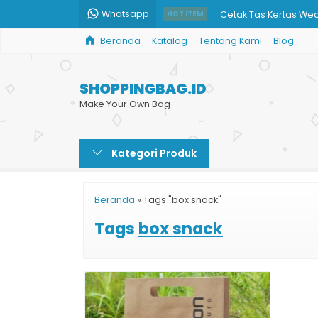
Whatsapp
Cetak Tas Kertas We
HOT ITEM
Beranda
Katalog
Tentang Kami
Blog
Shopping Bag untuk Ji
Print Paper Bag Mura
SHOPPINGBAG.ID
Shopping Bag Harga
Make Your Own Bag
Print Paper Bag Kraft
Kategori Produk
Paper Bag Restoran
Harga Cetak Paper 
Beranda
»
Tags "box snack"
Shopping Bag Souven
Tags
box snack