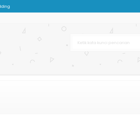
dding
njingan Butik
h
 Terbaru
Bag
ir