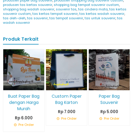
produsen paper bag souvenir
,
produsen shopping bag souvenir custom
,
produsen tas kertas souvenir
,
shopping bag tempat souvenir custom
,
shopping bag wadah souvenir
,
souvenir tas
,
tas cindera mata
,
tas kertas
souvenir custom
,
tas kertas tempat souvenir
,
tas kertas wadah souvenir
,
tas oleh-oleh
,
tas souvenir
,
tas tempat souvenir
,
tas untuk souvenir
,
tas
wadah souvenir
Produk Terkait
Buat Paper Bag
Custom Paper
Paper Bag
dengan Harga
Bag Karton
Souvenir
Murah
Rp 7.000
Rp 5.000
Rp 6.000
Pre Order
Pre Order
Pre Order