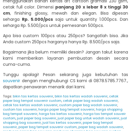
menggunakan bahan kertas art cartoon gramasi 230 gsm,
cetak full color. Dimensi
panjang 20 x lebar 8 x tinggi 30
cm
, finishing glossy, mewah dan elegan. Bisa dipesan
seharga
Rp. 5.000/pcs
saja untuk quantity 1.000pcs. Dan
seharga Rp. 5.500/pcs untuk pemesanan 500pcs.
Apa bisa custom 100pcs atau 250pcs? Sangatlah bisa. Jika
Anda custom 250pcs harganya hanya Rp. 8.500/pcs saja.
Bagaimana jika belum memiliki desain? Jangan takut karena
kami memberikan layanan pembuatan desain secara
cuma-cuma.
Tunggu apalagi! Pesan sekarang juga kebutuhan tas
souvenir
dengan menghubungi CS kami di 0878.5785.7767.,
dapatkan penawaran menarik dari kami.
Tags:
bikin tas kertas souvenir
,
bikin tas kertas wadah souvenir
,
cetak
paper bag tempat souvenir custom
,
cetak paper bag wadah souvenir
,
cetak tas kertas wadah souvenir
,
custom paper bag wadah souvenir
,
custom tas souvenir
,
harga paper bag tempat souvenir
,
harga shopping
bag tempat souvenir
,
harga tas kertas souvenir
,
harga tas tempat souveir
custom
,
jual paper bag souvenir
,
jual paper bag untuk wadah souvenir
,
jual
shopping bag souvenir
,
jual tas kertas souvenir
,
paper bag tempat
souvenir
,
paper bag tempat souvenir custom
,
paper bag wadah souvenir
,