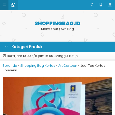
SHOPPINGBAG.ID
Make Your Own Bag
Kategori Produk
Buka jam 10.00 s/d jam 16.00 , Minggu Tutup
Beranda
»
Shopping Bag Kertas
»
Art Cartoon
»
Jual Tas Kertas
Souvenir