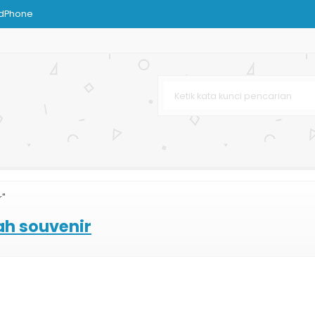
ndPhone
klat
Tas Kertas
enir
karta
ran Besar
rah
r"
ah souvenir