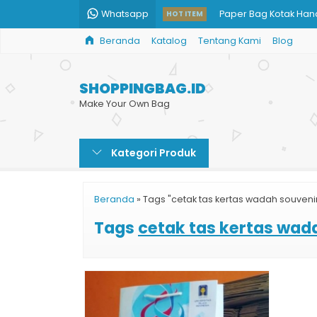
Whatsapp
Paper Bag Kotak Ha
HOT ITEM
Beranda
Katalog
Tentang Kami
Blog
Custom Paper Bag Co
Souvenir Pernikahan 
SHOPPINGBAG.ID
Paper Bag untuk Souv
Make Your Own Bag
Paper Bag Custom Ja
Kategori Produk
Cetak Tas Kertas Uku
Paper Bag Kertas Mu
Beranda
»
Tags "cetak tas kertas wadah souveni
Paper Bag Skin Care
Tags
cetak tas kertas wad