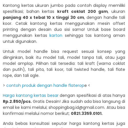
Kantong kertas ukuran jumbo pada contoh display memiliki
spesifikasi; bahan kertas
kraft coklat 200 gsm
, ukuran
panjang 40 x tebal 10 x tinggi 30 cm
, dengan handle tali
koor. Cetak kantong kertas menggunakan mesin offset
printing dengan desain dua sisi sama! Untuk base board
menggunakan kertas
karton
sehingga tas kantong aman
untuk digunakan.
Untuk model handle bisa request sesuai konsep yang
diinginkan, baik itu model tali, model tanpa tali, atau juga
model amplop. Pilihan tali tersedia: tali kraft (warna coklat
dan putih), tali pita, tali koor, tali twisted handle, tali flate
rope, dan tali agle.
>
contoh produk dengan handle flaterop
e <
Harga kantong kertas besar
dengan spesifikasi di atas hanya
Rp.2.850/pcs.
Gratis Desain! Jika sudah ada bisa langsung di
email ke kami melalui; shoppingbag.id@gmail.com. Atau bisa
konfirmasi melalui nomor berikut;
0821.3359.0101.
Anda bebas konsultasi seputar harga kantong kertas juga