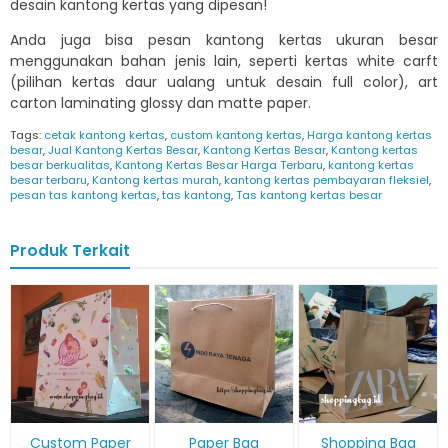
desain kantong kertas yang dipesan!
Anda juga bisa pesan kantong kertas ukuran besar
menggunakan bahan jenis lain, seperti kertas white carft
(pilihan kertas daur ualang untuk desain full color), art
carton laminating glossy dan matte paper.
Tags:
cetak kantong kertas
,
custom kantong kertas
,
Harga kantong kertas
besar
,
Jual Kantong Kertas Besar
,
Kantong Kertas Besar
,
Kantong kertas
besar berkualitas
,
Kantong Kertas Besar Harga Terbaru
,
kantong kertas
besar terbaru
,
Kantong kertas murah
,
kantong kertas pembayaran fleksiel
,
pesan tas kantong kertas
,
tas kantong
,
Tas kantong kertas besar
Produk Terkait
Custom Paper
Paper Bag
Shopping Bag