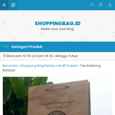
SHOPPINGBAG.ID
Make Your Own Bag
Kategori Produk
Buka jam 10.00 s/d jam 16.00 , Minggu Tutup
Beranda
»
Shopping Bag Kertas
»
Kraft Coklat
»
Tas Kantong
Belanja