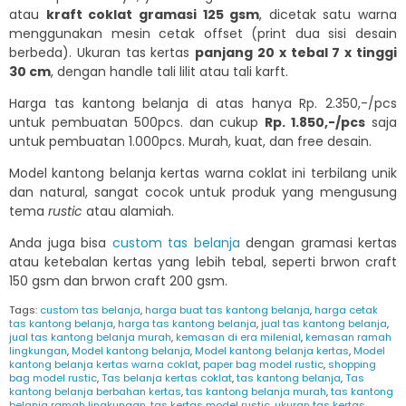
atau
kraft coklat gramasi 125 gsm
, dicetak satu warna
menggunakan mesin cetak offset (print dua sisi desain
berbeda). Ukuran tas kertas
panjang 20 x tebal 7 x tinggi
30 cm
, dengan handle tali lilit atau tali karft.
Harga tas kantong belanja di atas hanya Rp. 2.350,-/pcs
untuk pembuatan 500pcs. dan cukup
Rp. 1.850,-/pcs
saja
untuk pembuatan 1.000pcs. Murah, kuat, dan free desain.
Model kantong belanja kertas warna coklat ini terbilang unik
dan natural, sangat cocok untuk produk yang mengusung
tema
rustic
atau alamiah.
Anda juga bisa
custom tas belanja
dengan gramasi kertas
atau ketebalan kertas yang lebih tebal, seperti brwon craft
150 gsm dan brwon craft 200 gsm.
Tags:
custom tas belanja
,
harga buat tas kantong belanja
,
harga cetak
tas kantong belanja
,
harga tas kantong belanja
,
jual tas kantong belanja
,
jual tas kantong belanja murah
,
kemasan di era milenial
,
kemasan ramah
lingkungan
,
Model kantong belanja
,
Model kantong belanja kertas
,
Model
kantong belanja kertas warna coklat
,
paper bag model rustic
,
shopping
bag model rustic
,
Tas belanja kertas coklat
,
tas kantong belanja
,
Tas
kantong belanja berbahan kertas
,
tas kantong belanja murah
,
tas kantong
belanja ramah lingkungan
,
tas kertas model rustic
,
ukuran tas kertas