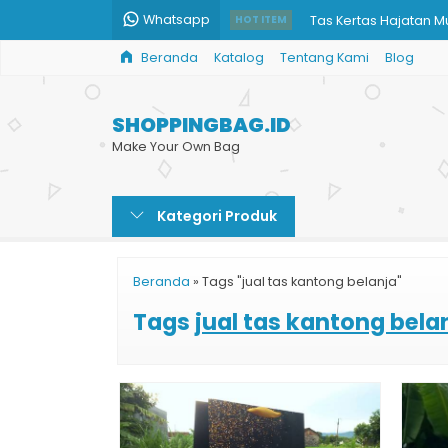
Whatsapp
Tas Kertas Hajatan M
HOT ITEM
Beranda
Katalog
Tentang Kami
Blog
Jual Shopping Bag C
Paper Bag Hijab Mus
SHOPPINGBAG.ID
x
Make Your Own Bag
Bikin Shopping Bag Du
Kategori Produk
Paper Bag Custom
Jual Paper Bag Polos
Beranda
»
Tags "jual tas kantong belanja"
Paper Bag Coklat Cu
Tags
jual tas kantong bela