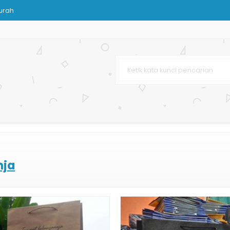
urah
afe & Resto
lim
nhill
stom
nja