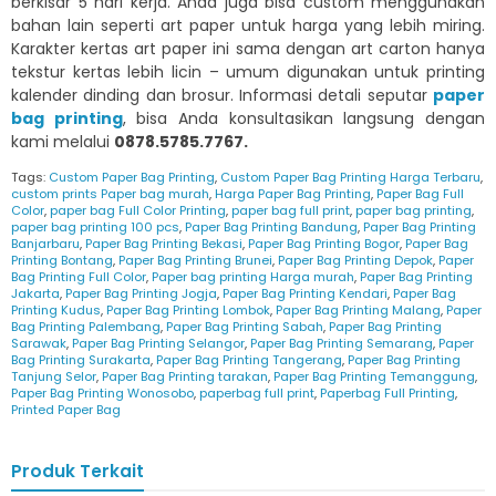
berkisar 5 hari kerja. Anda juga bisa custom menggunakan
bahan lain seperti art paper untuk harga yang lebih miring.
Karakter kertas art paper ini sama dengan art carton hanya
tekstur kertas lebih licin – umum digunakan untuk printing
kalender dinding dan brosur. Informasi detali seputar
paper
bag printing
, bisa Anda konsultasikan langsung dengan
kami melalui
0878.5785.7767.
Tags:
Custom Paper Bag Printing
,
Custom Paper Bag Printing Harga Terbaru
,
custom prints Paper bag murah
,
Harga Paper Bag Printing
,
Paper Bag Full
Color
,
paper bag Full Color Printing
,
paper bag full print
,
paper bag printing
,
paper bag printing 100 pcs
,
Paper Bag Printing Bandung
,
Paper Bag Printing
Banjarbaru
,
Paper Bag Printing Bekasi
,
Paper Bag Printing Bogor
,
Paper Bag
Printing Bontang
,
Paper Bag Printing Brunei
,
Paper Bag Printing Depok
,
Paper
Bag Printing Full Color
,
Paper bag printing Harga murah
,
Paper Bag Printing
Jakarta
,
Paper Bag Printing Jogja
,
Paper Bag Printing Kendari
,
Paper Bag
Printing Kudus
,
Paper Bag Printing Lombok
,
Paper Bag Printing Malang
,
Paper
Bag Printing Palembang
,
Paper Bag Printing Sabah
,
Paper Bag Printing
Sarawak
,
Paper Bag Printing Selangor
,
Paper Bag Printing Semarang
,
Paper
Bag Printing Surakarta
,
Paper Bag Printing Tangerang
,
Paper Bag Printing
Tanjung Selor
,
Paper Bag Printing tarakan
,
Paper Bag Printing Temanggung
,
Paper Bag Printing Wonosobo
,
paperbag full print
,
Paperbag Full Printing
,
Printed Paper Bag
Produk Terkait