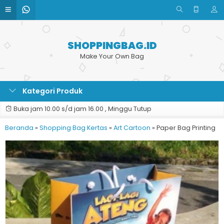
SHOPPINGBAG.ID
Make Your Own Bag
Kategori Produk
Buka jam 10.00 s/d jam 16.00 , Minggu Tutup
Beranda
»
Shopping Bag Kertas
»
Art Cartoon
»
Paper Bag Printing