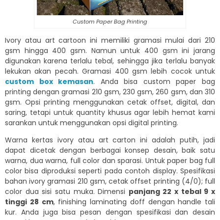
Custom Paper Bag Printing
Ivory atau art cartoon ini memiliki gramasi mulai dari 210
gsm hingga 400 gsm. Namun untuk 400 gsm ini jarang
digunakan karena terlalu tebal, sehingga jika terlalu banyak
lekukan akan pecah. Gramasi 400 gsm lebih cocok untuk
custom box kemasan
. Anda bisa custom paper bag
printing dengan gramasi 210 gsm, 230 gsm, 260 gsm, dan 310
gsm. Opsi printing menggunakan cetak offset, digital, dan
saring, tetapi untuk quantity khusus agar lebih hemat kami
sarankan untuk menggunakan opsi digital printing.
Warna kertas ivory atau art carton ini adalah putih, jadi
dapat dicetak dengan berbagai konsep desain, baik satu
warna, dua warna, full color dan sparasi. Untuk paper bag full
color bisa diproduksi seperti pada contoh display. Spesifikasi
bahan ivory gramasi 210 gsm, cetak offset printing (4/0); full
color dua sisi satu muka. Dimensi
panjang 22 x tebal 9 x
tinggi 28 cm
, finishing laminating doff dengan handle tali
kur. Anda juga bisa pesan dengan spesifikasi dan desain