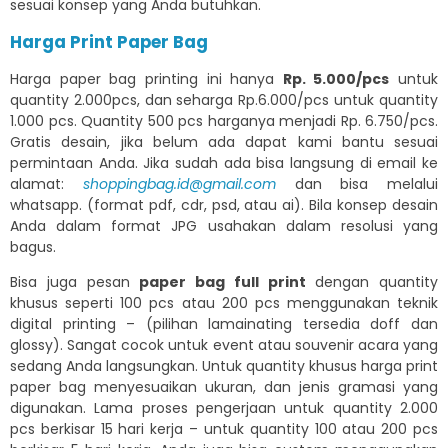
sesuai konsep yang Anda butuhkan.
Harga Print Paper Bag
Harga paper bag printing ini hanya
Rp. 5.000/pcs
untuk
quantity 2.000pcs, dan seharga Rp.6.000/pcs untuk quantity
1.000 pcs. Quantity 500 pcs harganya menjadi Rp. 6.750/pcs.
Gratis desain, jika belum ada dapat kami bantu sesuai
permintaan Anda. Jika sudah ada bisa langsung di email ke
alamat:
shoppingbag.id@gmail.com
dan bisa melalui
whatsapp. (format pdf, cdr, psd, atau ai). Bila konsep desain
Anda dalam format JPG usahakan dalam resolusi yang
bagus.
Bisa juga pesan
paper bag full print
dengan quantity
khusus seperti 100 pcs atau 200 pcs menggunakan teknik
digital printing – (pilihan lamainating tersedia doff dan
glossy). Sangat cocok untuk event atau souvenir acara yang
sedang Anda langsungkan. Untuk quantity khusus harga print
paper bag menyesuaikan ukuran, dan jenis gramasi yang
digunakan. Lama proses pengerjaan untuk quantity 2.000
pcs berkisar 15 hari kerja – untuk quantity 100 atau 200 pcs