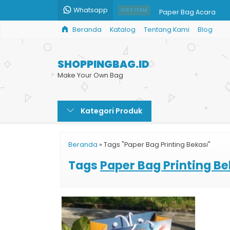
Whatsapp
Paper Bag Acara
HOT ITEM
Beranda
Katalog
Tentang Kami
Blog
Bikin Custom Shoppin
Tas Kertas Balikpapa
SHOPPINGBAG.ID
Paperbag Murah - Ta
Make Your Own Bag
Harga Paper Bag Prin
Kategori Produk
Paper Bag untuk Souv
Tas Kertas Produk Ke
Beranda
»
Tags "Paper Bag Printing Bekasi"
Paper Bag Optik
Tags
Paper Bag Printing Be