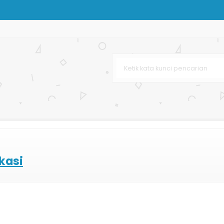
g Bag Butik
n
s Kertas
ting
enir
cantikan
kasi