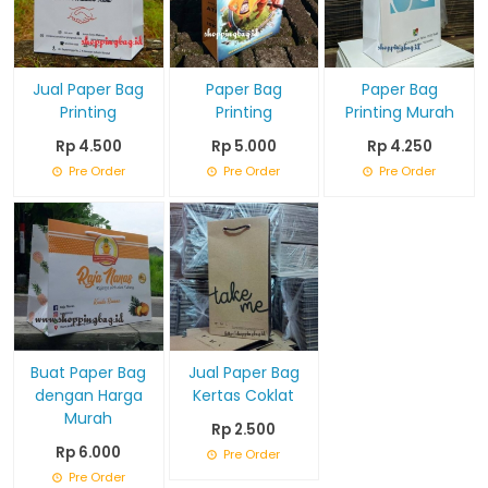
Jual Paper Bag
Paper Bag
Paper Bag
Printing
Printing
Printing Murah
Rp 4.500
Rp 5.000
Rp 4.250
Pre Order
Pre Order
Pre Order
Buat Paper Bag
Jual Paper Bag
dengan Harga
Kertas Coklat
Murah
Rp 2.500
Rp 6.000
Pre Order
Pre Order