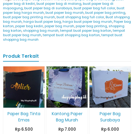
paper bag di kediri
,
buat paper bag di malang
,
buat paper bag di
mojoagung
,
buat paper bag di surabaya
,
buat paper bag full color
,
buat
paper bag harga murah
,
buat paper bag murah
,
buat paper bag printing
,
buat paper bag printing murah
,
buat shopping bag full color
,
Buat shopping
bag murah
,
harga buat paper bag
,
harga buat paper bag murah
,
Paper bag
karton
,
paper bag kediri
,
paper bag murah
,
paper bag printing
,
shopping
bag karton
,
shopping bag murah
,
tempat buat paper bag karton
,
tempat
buat paper bag murah
,
tempat buat shopping bag karton
,
tempat buat
shopping bag murah
Produk Terkait
Paper Bag Tinta
Kantong Paper
Paper Bag
Emas
Bag Murah
Surabaya
Rp 6.500
Rp 7.000
Rp 6.000