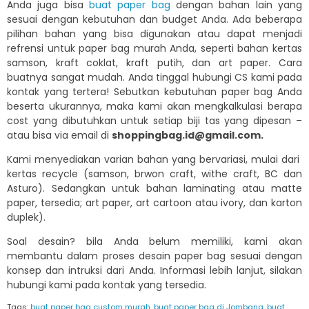
Anda juga bisa
buat paper bag
dengan bahan lain yang
sesuai dengan kebutuhan dan budget Anda. Ada beberapa
pilihan bahan yang bisa digunakan atau dapat menjadi
refrensi untuk paper bag murah Anda, seperti bahan kertas
samson, kraft coklat, kraft putih, dan art paper. Cara
buatnya sangat mudah. Anda tinggal hubungi CS kami pada
kontak yang tertera! Sebutkan kebutuhan paper bag Anda
beserta ukurannya, maka kami akan mengkalkulasi berapa
cost yang dibutuhkan untuk setiap biji tas yang dipesan –
atau bisa via email di
shoppingbag.id@gmail.com.
Kami menyediakan varian bahan yang bervariasi, mulai dari
kertas recycle (samson, brwon craft, withe craft, BC dan
Asturo). Sedangkan untuk bahan laminating atau matte
paper, tersedia; art paper, art cartoon atau ivory, dan karton
duplek).
Soal desain? bila Anda belum memiliki, kami akan
membantu dalam proses desain paper bag sesuai dengan
konsep dan intruksi dari Anda. Informasi lebih lanjut, silakan
hubungi kami pada kontak yang tersedia.
Tags:
buat paper bag custom murah
,
buat paper bag di Jombang
,
buat