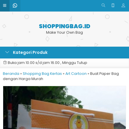
SHOPPINGBAG.ID
Make Your Own Bag
Kategori Produk
Buka jam 10.00 s/d jam 16.00 , Minggu Tutup
Beranda
»
Shopping Bag Kertas
»
Art Cartoon
»
Buat Paper Bag
dengan Harga Murah