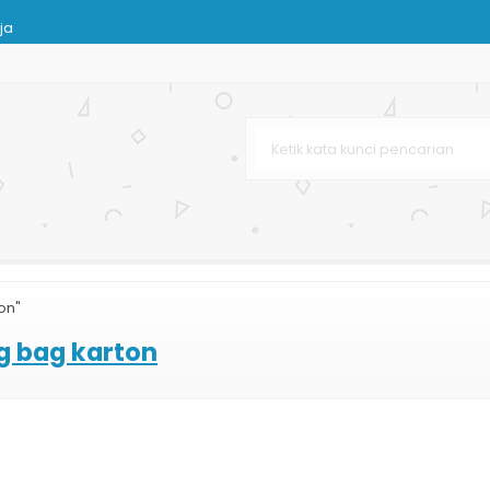
ja
Murah
n
h Printing
rga Murah
 Murah
 Custom
on"
 Murah
g bag karton