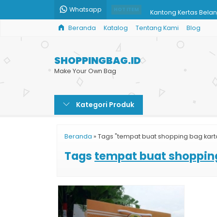
Whatsapp
Kantong Kertas Belan
HOT ITEM
Beranda
Katalog
Tentang Kami
Blog
Bikin Shopping Bag 
Paper Bag Kecantika
SHOPPINGBAG.ID
Cetak Paper Bag Mura
Make Your Own Bag
Grosir Tas Kertas Ha
Kategori Produk
Pesan Shopping Bag
Jual Paper Bag Kraft
Beranda
»
Tags "tempat buat shopping bag kart
Tas Kertas Kemasan
Tags
tempat buat shoppin