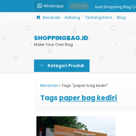
Whatsapp
Jual Shopping Bag C
HOT ITEM
Beranda
Katalog
Tentang Kami
Blog
Paper Bag Takeaway
Tas Kertas Kantong 
SHOPPINGBAG.ID
Paper Bag Kertas Mu
Make Your Own Bag
Tas Kertas Toko
Kategori Produk
Paper Bag Wedding
Jual Paper Bag Kecil
Beranda
»
Tags "paper bag kediri"
Harga Tas Kertas Prin
Tags
paper bag kediri