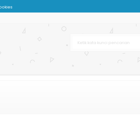
ookies
Sayur dan Buah
rah
ting