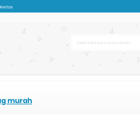
Kertas
 Bag Murah
g
rah
Tas Kertas
dan Kecantikan
enir
ag murah