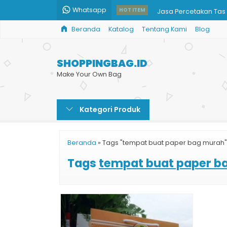
Whatsapp
Jasa Percetakan Tas 
HOT ITEM
Beranda
Katalog
Tentang Kami
Blog
Harga Custom Paper
Jual Grosir Paper Ba
SHOPPINGBAG.ID
Pesan Paper Bag Mu
Make Your Own Bag
Souvenir Pernikahan 
Kategori Produk
Tas Kertas Kosmetik 
Paper Bag untuk Souv
Beranda
»
Tags "tempat buat paper bag murah"
Paper Bag Optik
Tags
tempat buat paper b