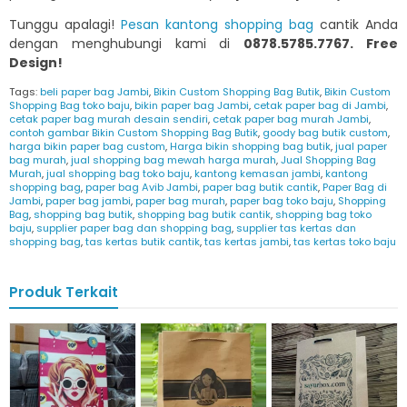
Tunggu apalagi!
Pesan kantong shopping bag
cantik Anda
dengan menghubungi kami di
0878.5785.7767. Free
Design!
Tags:
beli paper bag Jambi
,
Bikin Custom Shopping Bag Butik
,
Bikin Custom
Shopping Bag toko baju
,
bikin paper bag Jambi
,
cetak paper bag di Jambi
,
cetak paper bag murah desain sendiri
,
cetak paper bag murah Jambi
,
contoh gambar Bikin Custom Shopping Bag Butik
,
goody bag butik custom
,
harga bikin paper bag custom
,
Harga bikin shopping bag butik
,
jual paper
bag murah
,
jual shopping bag mewah harga murah
,
Jual Shopping Bag
Murah
,
jual shopping bag toko baju
,
kantong kemasan jambi
,
kantong
shopping bag
,
paper bag Avib Jambi
,
paper bag butik cantik
,
Paper Bag di
Jambi
,
paper bag jambi
,
paper bag murah
,
paper bag toko baju
,
Shopping
Bag
,
shopping bag butik
,
shopping bag butik cantik
,
shopping bag toko
baju
,
supplier paper bag dan shopping bag
,
supplier tas kertas dan
shopping bag
,
tas kertas butik cantik
,
tas kertas jambi
,
tas kertas toko baju
Produk Terkait