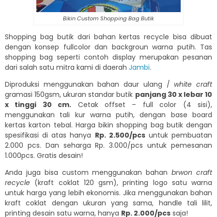
Bikin Custom Shopping Bag Butik
Shopping bag butik dari bahan kertas recycle bisa dibuat
dengan konsep fullcolor dan backgroun warna putih. Tas
shopping bag seperti contoh display merupakan pesanan
dari salah satu mitra kami di daerah
Jambi
.
Diproduksi menggunakan bahan daur ulang /
white craft
gramasi 150gsm, ukuran standar butik
panjang 30 x lebar 10
x tinggi 30 cm.
Cetak offset – full color (4 sisi),
menggunakan tali kur warna putih, dengan base board
kertas karton tebal. Harga bikin shopping bag butik dengan
spesifikasi di atas hanya
Rp. 2.500/pcs
untuk pembuatan
2.000 pcs. Dan seharga Rp. 3.000/pcs untuk pemesanan
1.000pcs. Gratis desain!
Anda juga bisa custom menggunakan bahan
brwon craft
recycle
(kraft coklat 120 gsm), printing logo satu warna
untuk harga yang lebih ekonomis. Jika menggunakan bahan
kraft coklat dengan ukuran yang sama, handle tali lilit,
printing desain satu warna, hanya
Rp. 2.000/pcs
saja!