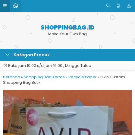
SHOPPINGBAG.ID
Make Your Own Bag
Kategori Produk
Buka jam 10.00 s/d jam 16.00 , Minggu Tutup
Beranda
»
Shopping Bag Kertas
»
Recycle Paper
»
Bikin Custom
Shopping Bag Butik