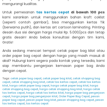
mengurangi kualitas.
Untuk pemesanan
tas kertas cepat
di bawah 100 pcs
kami sarankan untuk menggunakan bahan kraft coklat
(seperti contoh gambar), bisa menggunkan kertas Tik
(berwarna putih), dan kertas art cartoon laminating. Printing
desain dua sisi dengan harga mulai Rp. 5.000/pcs dan tetap
gratis desain! Anda bebas konsultasi dengan tim kami,
Gratis!
Anda sedang mencari tempat cetak paper bag kilat atau
order paper bag cepat dengan harga yang masih masuk di
akal? Hubungi kami segera pada kontak yang tersedia, kami
siap membantu pengerjaan kemasan paper bag Anda
dengan cepat.
Tags:
cetak paper bag cepat
,
cetak paper bag kilat
,
cetak shopping bag
cepat
,
cetak shopping bag kilat
,
cetak tas kertas cepat
,
cetak tas kertas
kilat
,
harga cetak paper bag cepat
,
harga cetak paper bag kilat
,
harga
cetak shopping bag cepat
,
harga cetak shopping bag kilat
,
harga cetak
tas kertas cepat
,
harga cetak tas kertas kilat
,
harga paper bag pengerjaan
cepat
,
harga paper bag pengerjaan kilat
,
Order Paper Bag Cepat
,
pesan
paper bag cepat
,
pesan paper bag kilat
,
pesan shopping bag cepat
,
pesan
tas kertas cepat
,
tas kertas cepat