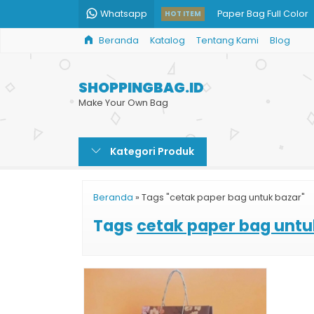
Whatsapp
Paper Bag Full Color
HOT ITEM
Beranda
Katalog
Tentang Kami
Blog
Paper Bag Jakarta
Paper Bag Baju Musl
SHOPPINGBAG.ID
Tas Belanja Kain
Make Your Own Bag
Tas Kertas Sepatu
Kategori Produk
Tas Kertas Kosmetik 
Jual Grosir Paper Ba
Beranda
»
Tags "cetak paper bag untuk bazar"
Tas Kertas Pernikaha
Tags
cetak paper bag untu