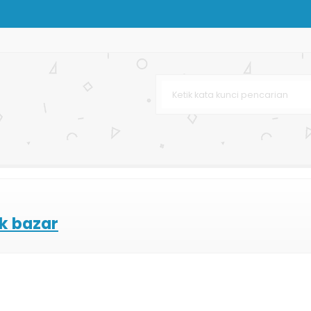
im
dan Kecantikan
g
n
k bazar