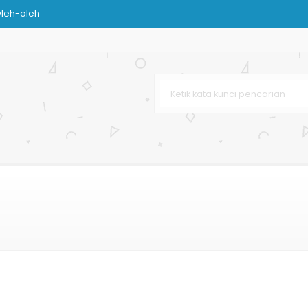
leh-oleh
g Murah
elanja
 Butik
rga Murah