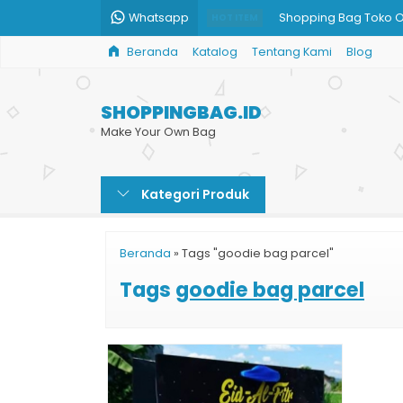
Whatsapp
Shopping Bag Toko O
HOT ITEM
Beranda
Katalog
Tentang Kami
Blog
Paper Bag Hitam
Tas Kertas Unik
SHOPPINGBAG.ID
Custom Shopping Ba
Make Your Own Bag
Paper Bag Butik
Kategori Produk
Jual Shopping Bag B
Tas Kertas Kecil untuk
Beranda
»
Tags "goodie bag parcel"
Cetak Paper Bag Ha
Tags
goodie bag parcel