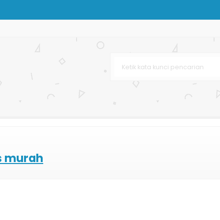
n Care
ing Bag Murah
arga Murah
s murah