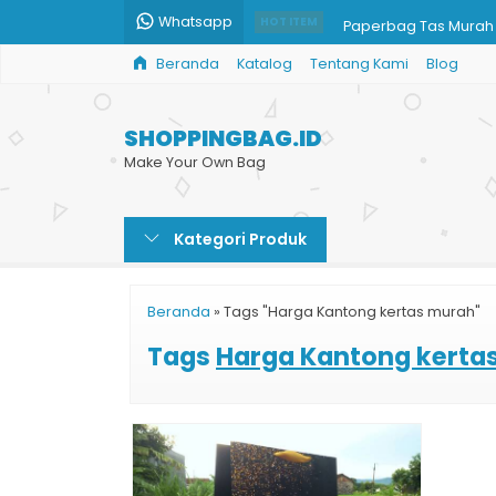
Whatsapp
Paperbag Tas Murah
HOT ITEM
Beranda
Katalog
Tentang Kami
Blog
Tas Bingkisan Kertas
Cetak Paper Bag Ski
SHOPPINGBAG.ID
Custom Paper Shopp
Make Your Own Bag
x
Kategori Produk
Paper Bag Coklat
Paperbag Custom H
Beranda
»
Tags "Harga Kantong kertas murah"
Paper Bag Hitam
Tags
Harga Kantong kerta