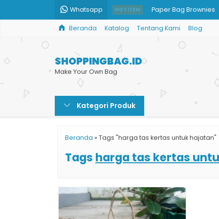
Whatsapp
Paper Bag Brownies
HOT ITEM
Beranda
Katalog
Tentang Kami
Blog
Shopping Bag Brown
Paper Bag Custom
SHOPPINGBAG.ID
Produksi Paper Bag 
Make Your Own Bag
Shopping Bag Kecil
Kategori Produk
Cetak Tas Kertas Mu
Shopping Bag Kertas
Beranda
»
Tags "harga tas kertas untuk hajatan"
Paper Bag BRI
Tags
harga tas kertas unt