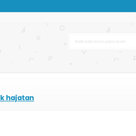
ies
Murah
rah
uk hajatan