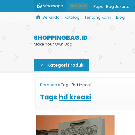
Whatsapp
Paper Bag Jakarta
HOT ITEM
Beranda
Katalog
Tentang Kami
Blog
Tempat Produksi Tas 
Shopping Bag Busan
SHOPPINGBAG.ID
Tempat Cetak Paper
Make Your Own Bag
Cetak Tas Kertas Mu
Kategori Produk
Paper Bag Kertas
Paper Bag BRI
Beranda
»
Tags "hd kreasi"
Paper Bag Ivory
Tags
hd kreasi