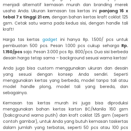
menjadi alternatif kemasan murah dan branding merek
usaha Anda. Ukuran kemasan tas kertas ini
panjang 16 x
tebal 7 x tinggi 21 cm
, dengan bahan kertas kraft coklat 125
gsm. Cetak satu warna pada kedua sisi, dengan handle tali
kraft!
Harga tas kertas
gadget
ini hanya Rp. 1.500/ pcs untuk
pembuatan 500 pcs. Pesan 1.000 pcs cukup seharga
Rp.
1.150/pcs
saja. Pesan 3.000 pcs Rp. 800/pcs. Dua sisi berbeda
desain harga tetap sama – background sesuai warna kertas!
Anda juga bisa custom menggunakan ukuran dan desain
yang sesuai dengan konsep Anda sendiri. Seperti
menggunakan kertas yang berbeda, model tanpa tali atau
model handle plong, model tali yang bereda, dan
sebagainya.
Kemasan tas kertas murah ini juga bisa diproduksi
menggunakan bahan kertas karton BC/Manila 160 gsm
(bakcground warna putih) dan kraft coklat 125 gsm (seperti
contoh gambar), untuk Anda yang butuh kemasan taskertas
dalam jumlah yang terbatas, seperti 50 pcs atau 100 pcs