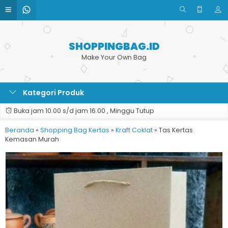
SHOPPINGBAG.ID
Make Your Own Bag
Kategori Produk
Buka jam 10.00 s/d jam 16.00 , Minggu Tutup
Beranda
»
Shopping Bag Kertas
»
Kraft Coklat
»
Tas Kertas
Kemasan Murah