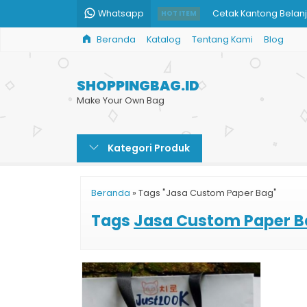
Whatsapp
Cetak Kantong Belan
HOT ITEM
Beranda
Katalog
Tentang Kami
Blog
Cetak Paper Bag Mura
Paper Bag Fashion Ji
SHOPPINGBAG.ID
Tas Kertas Produk Ke
Make Your Own Bag
Produksi Paper Bag 
Kategori Produk
Jual Shopping Bag C
Info Harga Shopping 
Beranda
»
Tags "Jasa Custom Paper Bag"
Custom Paper Bag M
Tags
Jasa Custom Paper B