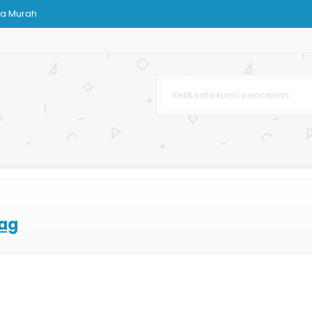
ja Murah
h Printing
mski
cantikan
Murah
ookies
Bag Printing
urah
ag