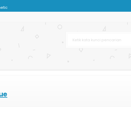
hetic
Bank
urah
dding
 Terbaru
rah
que