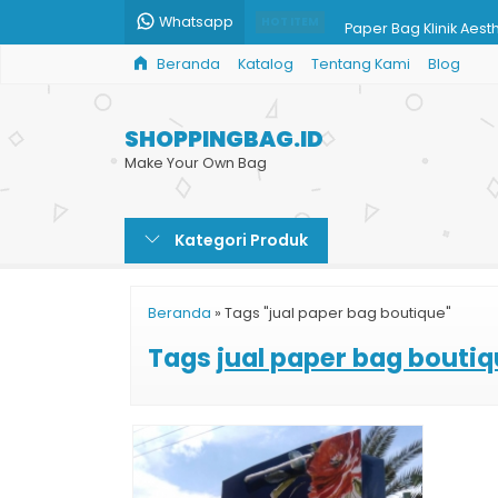
Whatsapp
Paper Bag Klinik Aest
HOT ITEM
Beranda
Katalog
Tentang Kami
Blog
Paper Bag Souvenir 
Tas Kertas Otomotif
SHOPPINGBAG.ID
Tas Kertas Hajatan M
Make Your Own Bag
Shopping Bag Kertas
Kategori Produk
Cetak Tas Kertas We
Shopping Bag Harga
Beranda
»
Tags "jual paper bag boutique"
Harga Paper Bag Mu
Tags
jual paper bag bouti