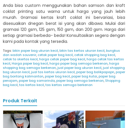
Anda bisa custom menggunakan bahan samson dan kraft
coklat printing satu warna untuk harga yang jauh lebih
murah. Gramasi kertas kraft coklat ini bervariasi, bisa
disesuaikan dnegan berat isi yang akan dibawa. Mulai dari
gramasi 120 gsm, 125 gsm, 150 gsm, dan 200 gsm. Harga dari
setiap gramasi berbeda- beda! Konsultasikan segera dengan
kami pada kontak yang tersedia.
Tags:
bikin paper bag ukuran kecil
,
bikin tas kertas ukuran kecil
,
bungkus
dan wadah souvenir
,
cetak paper bag kecil
,
cetak shopping bag kecil
,
cetak ta skertas kecil
,
harga cetak paper bag kecil
,
harga cetak tas kertas
kecil
,
Harga paper bag kecil
,
harga paper bag semoga berkenan
,
harga
shopping bag semoga berkenan
,
jual paper bag ukuran kecil
,
jual shopping
bag ukuran kecil
,
jual tas kertas ukuran kecil
,
paper bag balikpapapn
,
paper
bag bontang kalimantan
,
paper bag kecil
,
paper bag kutai
,
paper bag
penajam
,
paper bag samarinda
,
paper bag semoga berkenan
,
Shopping
bag kecil
,
tas kertas kecil
,
tas kertas semoga berkenan
Produk Terkait