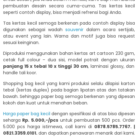
pembuatan desain secara cuma-cuma. Tas kertas kecil
seperti contoh display, bisa menjadi refrensi bagi Anda.
Tas kertas kecil semoga berkenan pada contoh display bisa
digunakan sebagai wadah
souvenir
dalam acara sertijab,
atau event yang lain. Warna dan motif juga bisa request
sesuai keinginan.
Diproduksi menggunakan bahan kertas art cartoon 230 gsm,
cetak full colour – dua sisi, model potrait dengan ukuran
panjang 15 x tebal 10 x tinggi 30 cm
, laminasi glossy, dan
handle tali koor.
Shopping bag kecil yang kami produksi selalu dilapisi karton
tebal (kertas duplex) pada bagian lipatan atas dan tatakan
bawah. Sehingga paper bag semoga berkenan yang dipesan
kokoh dan kuat untuk menahan beban.
Harga paper bag kecil
dengan spesifikasi di atas bisa dipesan
seharga
Rp. 5.000,-/pcs
untuk pembuatan 500 pcs. Order
5.000 pcs harga istimewa, call kami di
0878.5785.7767. |
0821.3359.0101.
dan dapatkan penawaran menarik dari kami.