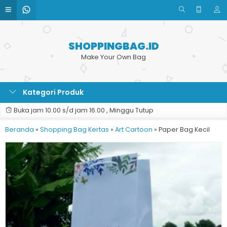
SHOPPINGBAG.ID
Make Your Own Bag
Kategori Produk
Buka jam 10.00 s/d jam 16.00 , Minggu Tutup
Beranda
»
Shopping Bag Kertas
»
Art Cartoon
»
Paper Bag Kecil