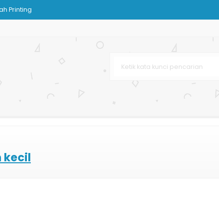
h Printing
as
rah Custom
n
lat
 Custom
n Care
y
 kecil