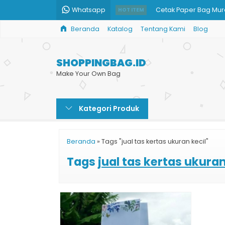
Whatsapp
Cetak Paper Bag Mura
HOT ITEM
Beranda
Katalog
Tentang Kami
Blog
Tas Belanja dari Kert
Pesan Tas Kertas Mu
SHOPPINGBAG.ID
Jual Paper Bag Karto
Make Your Own Bag
Pesan Paper Bag Cok
Kategori Produk
Tas Kertas Kosmetik
Cetak Paper Bag Ski
Beranda
»
Tags "jual tas kertas ukuran kecil"
Shopping Bag Jewelr
Tags
jual tas kertas ukuran