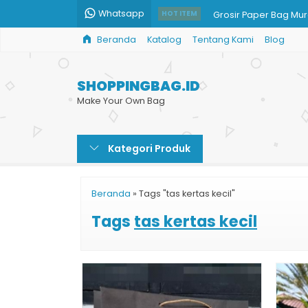
Whatsapp
Grosir Paper Bag Mu
HOT ITEM
Beranda
Katalog
Tentang Kami
Blog
Paper Bag Amplop Bu
Custom Goodie Bag 
SHOPPINGBAG.ID
Harga Shopping Bag
Make Your Own Bag
Paperbag Tas Murah
Kategori Produk
Shopping Bag untuk Ji
Tas Kertas Kecil untuk
Beranda
»
Tags "tas kertas kecil"
Jasa Print Paper Bag
Tags
tas kertas kecil