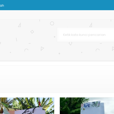
rah
tik
Kertas
njingan Butik
 Butik