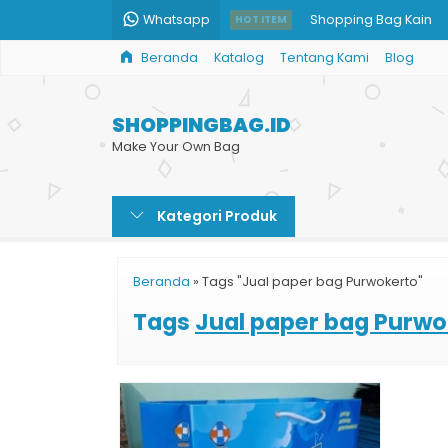
Whatsapp
Shopping Bag Kain
HOT ITEM
Beranda
Katalog
Tentang Kami
Blog
Kantong Kertas Cokla
Paper Bag Butik Dop
SHOPPINGBAG.ID
Jual Paper Bag Polos
Make Your Own Bag
Shopping Bag Jewelr
Kategori Produk
Harga Custom Paper
Tas Kertas Produk Ke
Beranda
»
Tags "Jual paper bag Purwokerto"
Buat Paper Bag den
Tags
Jual paper bag Purwo