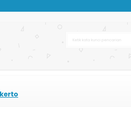
t
p
y
 Bag Murah
cantikan
gan Harga Murah
kerto