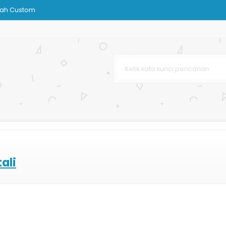
rah Custom
que
Murah
h
n
Murah
ali