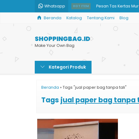
Whatsapp
Pesan Tas Kertas Mu
HOT ITEM
Beranda
Katalog
Tentang Kami
Blog
Shopping Bag Bouti
Bikin Shopping Bag 
SHOPPINGBAG.ID
Supplier Paper Bag
Make Your Own Bag
Jual Paper Bag Mura
Kategori Produk
Tas Kertas Balikpapa
Kantong Paper Bag 
Beranda
»
Tags "jual paper bag tanpa tali"
Tas Bingkisan Kertas
Tags
jual paper bag tanpa t