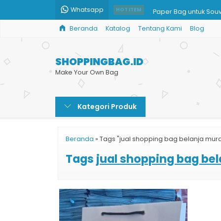
Whatsapp
Paper Bag untuk Souv
HOT ITEM
Beranda
Katalog
Tentang Kami
Blog
Paper Bag Kecantika
Custom Goodie Bag 
SHOPPINGBAG.ID
Toko Paper Bag Mur
Make Your Own Bag
Harga Paper Bag Mu
Kategori Produk
Paper Bag Kertas Mu
Tas Kertas Souvenir 
Beranda
»
Tags "jual shopping bag belanja mur
Paper Bag Toko Baju
Tags
jual shopping bag be