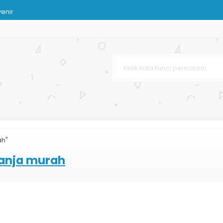
enir
n
Kertas
ah
rah
rah
Pernikahan
ah"
lanja murah