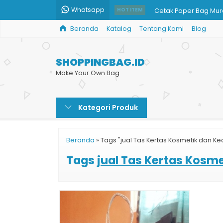
Whatsapp
Cetak Paper Bag Mura
HOT ITEM
Beranda
Katalog
Tentang Kami
Blog
Jual Paper Bag Murah
Shopping Bag Butik H
SHOPPINGBAG.ID
Paper Bag Restoran
Make Your Own Bag
Shopping Bag Souven
Kategori Produk
Paper Bag Murah Prin
Cetak Paper Bag Mu
Beranda
»
Tags "jual Tas Kertas Kosmetik dan Ke
Shopping Bag Coklat
Tags
jual Tas Kertas Kosm