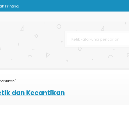
h Printing
 Coklat
ijab
ir
ting Offset
rah
cantikan"
etik dan Kecantikan