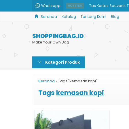
Whatsapp
Tas Kertas Souvenir T
HOT ITEM
Beranda
Katalog
Tentang Kami
Blog
Paper Bag Kecantika
Paper Bag Kotak Sou
SHOPPINGBAG.ID
Harga Paper Bag Cok
Make Your Own Bag
Tas Kertas Murah
Kategori Produk
Tas Paper Bag Murah
Shopping Bag Mura
Beranda
»
Tags "kemasan kopi"
Paper Bag Batik Tub
Tags
kemasan kopi