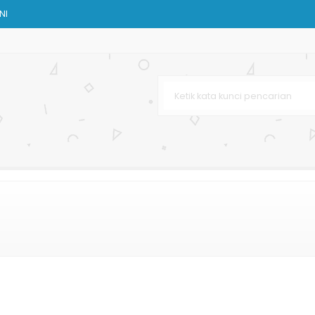
NI
n
venir
lat
h Mewah
aba