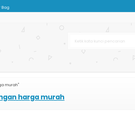
r Bag
urah
tik
rah
o Sepatu
ga murah"
 Murah
engan harga murah