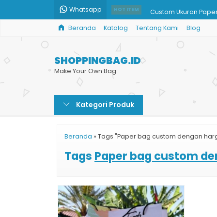
Whatsapp
Custom Ukuran Pape
HOT ITEM
Beranda
Katalog
Tentang Kami
Blog
Harga Paper Bag
Tas Shopping Bag M
SHOPPINGBAG.ID
Paper Bag Amplop Bu
Make Your Own Bag
Paper Bag Ivory
Kategori Produk
Cetak Tas Kertas Mu
Cetak Paper Bag Tok
Beranda
»
Tags "Paper bag custom dengan har
Tas Kertas Kemasan
Tags
Paper bag custom d