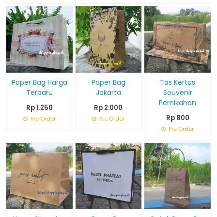
Paper Bag Harga
Paper Bag
Tas Kertas
Terbaru
Jakarta
Souvenir
Pernikahan
Rp 1.250
Rp 2.000
Rp 800
Pre Order
Pre Order
Pre Order