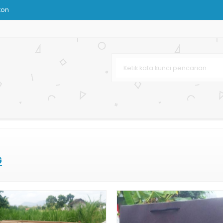
ton
i
dphone
ag Murah
im
G