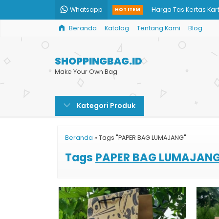
Whatsapp
Harga Tas Kertas Kar
HOT ITEM
Beranda
Katalog
Tentang Kami
Blog
Paper Bag Kecil
Paper Bag Hijab Syar
SHOPPINGBAG.ID
Paper Bag Restoran
Make Your Own Bag
Paper Bag Jumbo
Kategori Produk
Paper Bag Toko Han
Tempat Beli Paper B
Beranda
»
Tags "PAPER BAG LUMAJANG"
Paper Bag Baju Musl
Tags
PAPER BAG LUMAJAN