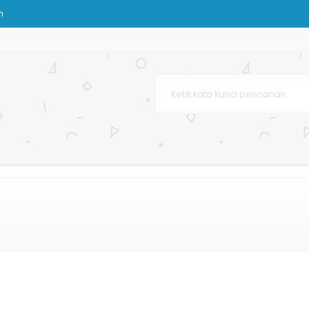
n
Hot Print
kuran
 Bag Murah
nhill
stom
Belanja