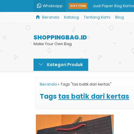
Whatsapp
Jual Paper Bag Karto
HOT ITEM
Beranda
Katalog
Tentang Kami
Blog
Paper Bag Tas Kertas 
Tas Kertas Custom U
SHOPPINGBAG.ID
Tempat Cetak Paper
Make Your Own Bag
Bikin Shopping Bag Du
Kategori Produk
Tas Kertas Murah Cu
Tas Bingkisan Kertas
Beranda
»
Tags "tas batik dari kertas"
Tas Kantong Tempat 
Tags
tas batik dari kertas