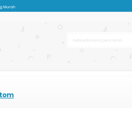
g Murah
h Mewah
Bag
ekat
 Butik
ja Murah
ustom