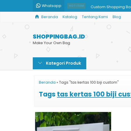
Whatsapp
Custom Shopping Ba
HOT ITEM
Beranda
Katalog
Tentang Kami
Blog
Tas Kertas Toko
Shopping Bag Mura
SHOPPINGBAG.ID
Harga Cetak Paper 
Make Your Own Bag
Jual Paper Bag Terd
Kategori Produk
Tas Kertas Kecil untuk
Paper Bag Wedding
Beranda
»
Tags "tas kertas 100 biji custom"
Cetak Kantong Belan
Tags
tas kertas 100 biji c