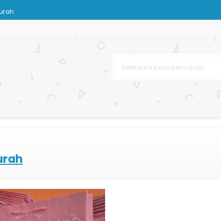
Murah
Kertas
k Buah dan Sayuran
k Kain Tenun
ssy
ir
ting Offset
urah