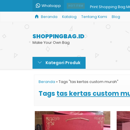
Whatsapp
Print Shopping Bag 
HOT ITEM
Beranda
Katalog
Tentang Kami
Blog
Custom Goodie Bag 
Paper Bag Coklat
SHOPPINGBAG.ID
Jual Paper Bag untu
Make Your Own Bag
Pesan Paper Bag Buti
Kategori Produk
Paper Bag Murah Glo
Shopping Bag Souven
Beranda
»
Tags "tas kertas custom murah"
Paper Bag Murah Prin
Tags
tas kertas custom m