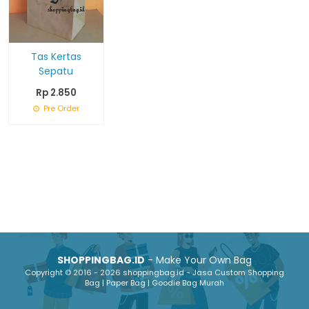
Tas Kertas
Sepatu
Rp 2.850
Pre Order
SHOPPINGBAG.ID
- Make Your Own Bag
Copyright © 2016 - 2026 shoppingbag.id - Jasa Custom Shopping
Bag | Paper Bag | Goodie Bag Murah