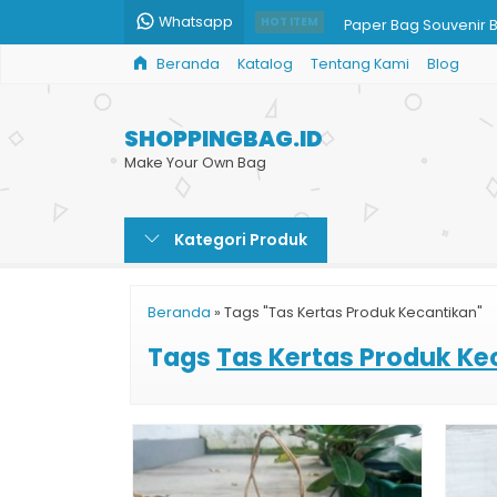
Whatsapp
Paper Bag Souvenir 
HOT ITEM
Beranda
Katalog
Tentang Kami
Blog
Paper Bag Custom H
Tas Belanja dari Kert
SHOPPINGBAG.ID
Jual Shopping Bag B
Make Your Own Bag
Cetak Paper Bag Mura
Kategori Produk
Jual Paper Bag Printi
Cetak Tas Kertas Mu
Beranda
»
Tags "Tas Kertas Produk Kecantikan"
Tas Kertas Kosmetik 
Tags
Tas Kertas Produk Ke