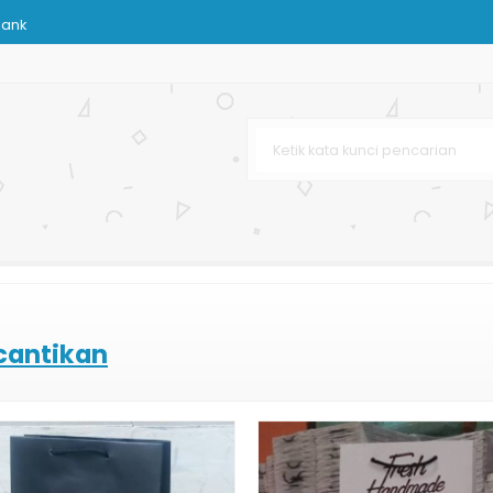
Bank
arga Murah
as
ahan Kertas
h Printing
ng
rah
dan Kecantikan
cantikan