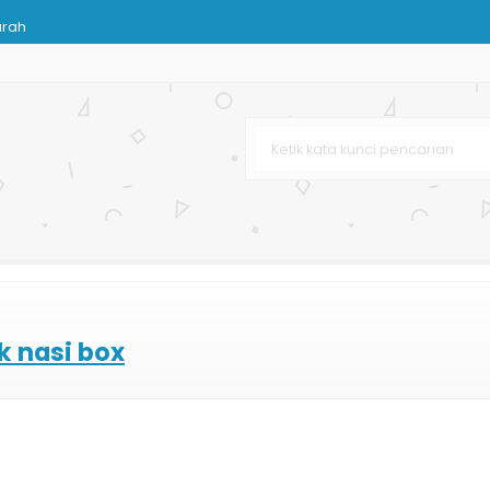
urah
ndPhone
ry
lat
Murah
n Batik
k Distro
"
Belanja
k nasi box