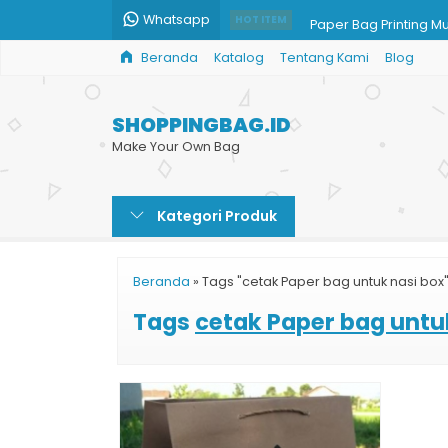
Whatsapp
Paper Bag Printing M
HOT ITEM
Beranda
Katalog
Tentang Kami
Blog
Paper Bag Kotak Ha
Jual Paper Bag Bake
SHOPPINGBAG.ID
Cetak Tas Kertas Cok
Make Your Own Bag
Kantong Paper Bag 
Kategori Produk
Dus Box Kotak Kemasa
Paper Bag Murah untu
Beranda
»
Tags "cetak Paper bag untuk nasi box
Tas Kantong Tempat 
Tags
cetak Paper bag untu