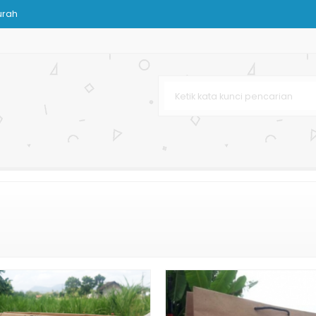
urah
venir
ja Murah
Busana
t
tak