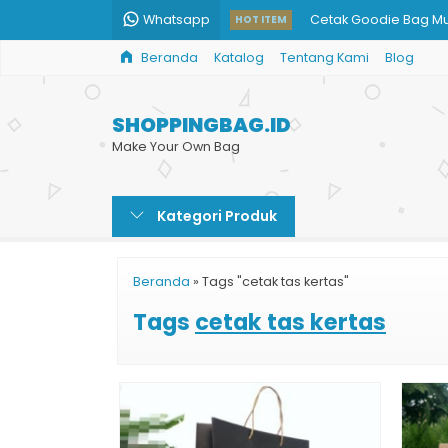
Whatsapp
Cetak Goodie Bag M
HOT ITEM
Beranda
Katalog
Tentang Kami
Blog
Paper Bag Kopi
Paper Bag Kotak Sou
SHOPPINGBAG.ID
Cetak Kantong Belan
Make Your Own Bag
Shopping Bag Toko 
Kategori Produk
Kantong Kertas Cokla
Paper Bag Murah Ce
Beranda
»
Tags "cetak tas kertas"
Custom Paper Bag
Tags
cetak tas kertas