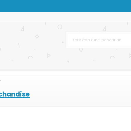
Pernikahan
ekat
t
ies
"
Shopping Bag Murah
chandise