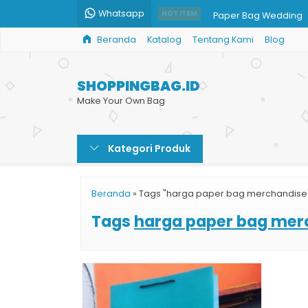
Whatsapp
Paper Bag Wedding
HOT ITEM
Beranda
Katalog
Tentang Kami
Blog
Goodie Bag Kertas
Tas Kertas Souvenir 
SHOPPINGBAG.ID
Jual Paper Bag Terd
Make Your Own Bag
Kantong Kertas Cokla
Kategori Produk
Shopping Bag Brown
Tas Kertas Brownies
Beranda
»
Tags "harga paper bag merchandise
Tempat Pembuatan 
Tags
harga paper bag mer