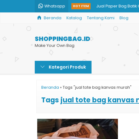
Whatsapp
Jual Paper Bag Batik
HOT ITEM
Beranda
Katalog
Tentang Kami
Blog
Tas Kertas Murah
Tas Kertas Souvenir T
SHOPPINGBAG.ID
Paperbag Murah
Make Your Own Bag
Cetak Tas Kertas Cok
Kategori Produk
Paper Bag Butik
Tas Kertas Toko
Beranda
»
Tags "jual tote bag kanvas murah"
Jual Shopping Bag K
Tags
jual tote bag kanvas