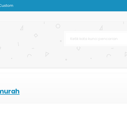
 Custom
NI
lat
ertas
 murah