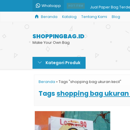
Whatsapp
Jual Paper Bag Terd
HOT ITEM
Beranda
Katalog
Tentang Kami
Blog
Shopping Bag Kertas 
Cetak Paper Bag Mu
SHOPPINGBAG.ID
Grosir Paper Bag Mu
Make Your Own Bag
Jual Shopping Bag B
Kategori Produk
Jual Paper Bag Kraft
Paper Bag Printing
Beranda
»
Tags "shopping bag ukuran kecil"
Paper Bag Kotak Sou
Tags
shopping bag ukuran 