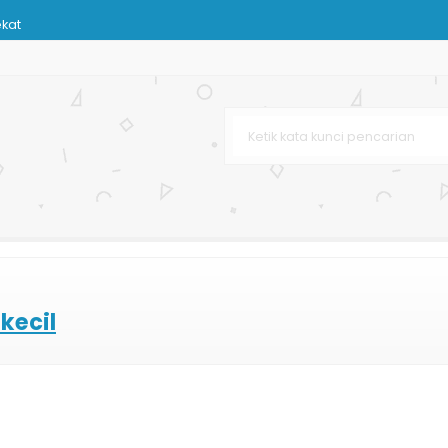
ekat
Kraft
rah
rah
ahan Kertas
 Custom
venir
kecil